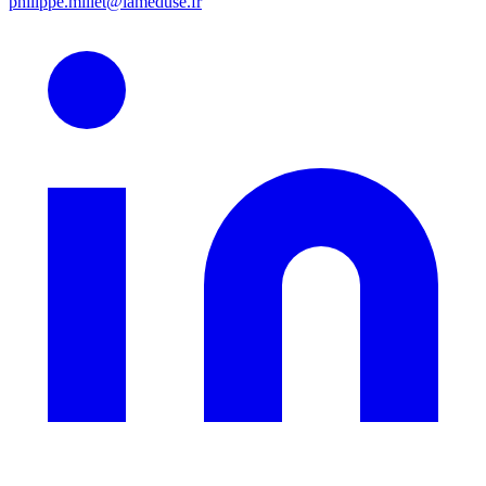
philippe.millet@lameduse.fr